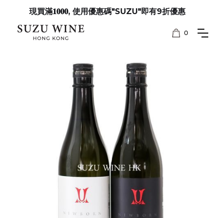
現買滿𝟏𝟎𝟎𝟎, 使用優惠碼"SUZU"即有9折優惠
0