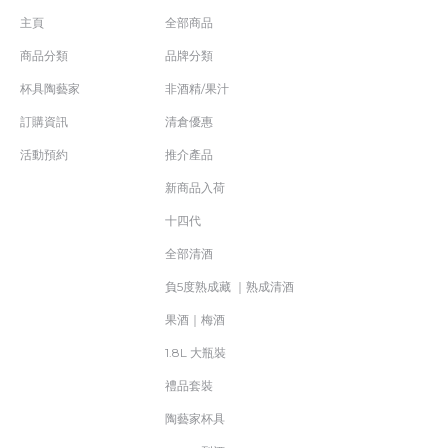
主頁
全部商品
商品分類
品牌分類
杯具陶藝家
非酒精/果汁
訂購資訊
清倉優惠
活動預約
推介產品
新商品入荷
十四代
全部清酒
負5度熟成藏 ｜熟成清酒
果酒｜梅酒
1.8L 大瓶裝
禮品套裝
陶藝家杯具