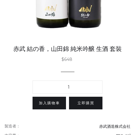
赤武 結の香，山田錦 純米吟醸 生酒 套裝
$648
立即購買
製造者：
赤武酒造株式会社