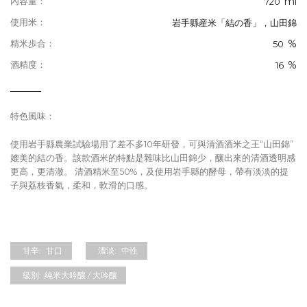
ml
內容量：
720
使用米：
岩手縣産米「結の香」，山田錦
%
精米歩合：
50
%
酒精度：
16
特色風味：
使用岩手縣農業試驗場用了差不多10年研發，可與清酒酒米之王“山田錦”
媲美的結の香。該款酒米的特點是雜味比山田錦少，釀出來的清酒透明感
更高，更清澈。 清酒精米至50%，及使用岩手縣的酵母，帶有淡淡的提
子與荔枝香氣，柔和，軟滑的口感。
甘辛:
甘口
濃淡:
中性
級別:
純米大吟釀 / 大吟釀