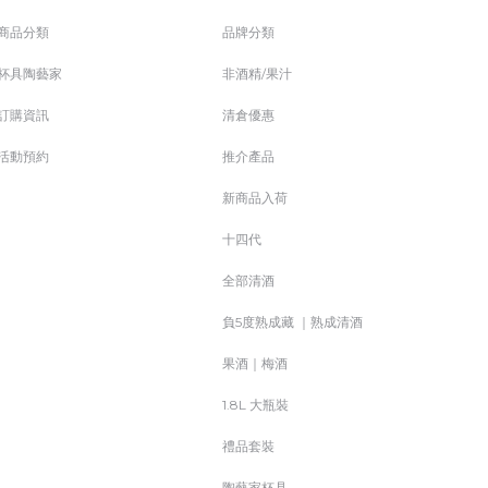
商品分類
品牌分類
杯具陶藝家
非酒精/果汁
訂購資訊
清倉優惠
活動預約
推介產品
新商品入荷
十四代
全部清酒
負5度熟成藏 ｜熟成清酒
果酒｜梅酒
1.8L 大瓶裝
禮品套裝
陶藝家杯具