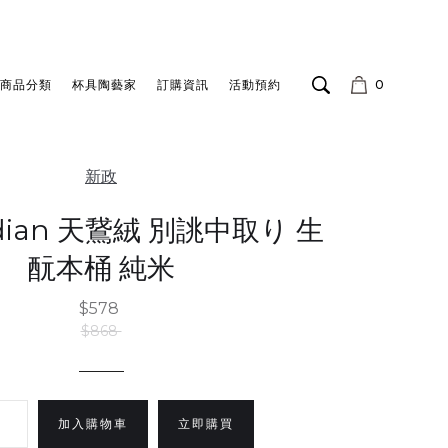
商品分類
杯具陶藝家
訂購資訊
活動預約
0
新政
idian 天鵞絨 別誂中取り 生
酛本桶 純米
$578
$868
立即購買