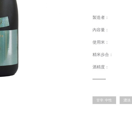
製造者：
內容量：
使用米：
精米歩合：
酒精度：
甘辛:
中性
濃淡: