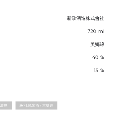
新政酒造株式會社
720
ml
美鄉綿
40
%
15
%
濃厚
級別:
純米酒 / 本釀造