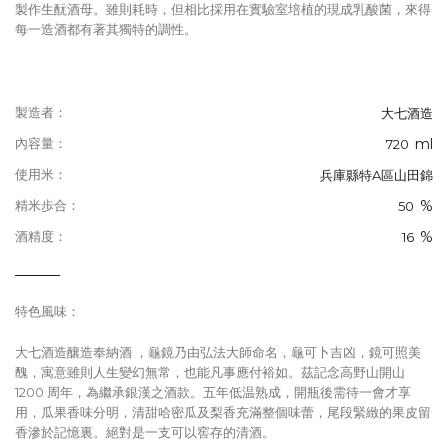
製作生酛酒母。雖則耗時，但相比採用在實驗室培植的現成乳酸菌，來得
每一造酒都有著其獨特的調性。
製造者：
大七酒造
ml
內容量：
720
使用米：
兵庫縣特A區山田錦
%
精米歩合：
50
%
酒精度：
16
特色風味：
大七酒造釀造奉納酒 ，龜鏡乃由弘法大師命名，龜可卜吉凶，鏡可照美
醜，寓意雖則人生變幻無常，也能凡事應付裕如。茲記念高野山開山
1200 周年，為繼承銀漢之酒款。五年低温熟成，開瓶後需待一會才享
用，瓜果香味分明，清甜哈密瓜及梨香充滿整個味蕾，尾段緊緻的果皮留
香滲於記憶裏。絕對是一支可以窖存的清酒。