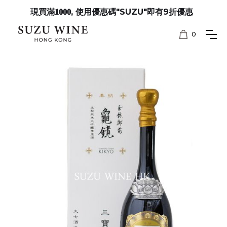
現買滿𝟏𝟎𝟎𝟎, 使用優惠碼"SUZU"即有9折優惠
0