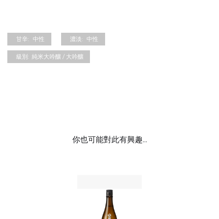
甘辛:
中性
濃淡:
中性
級別:
純米大吟釀 / 大吟釀
你也可能對此有興趣...