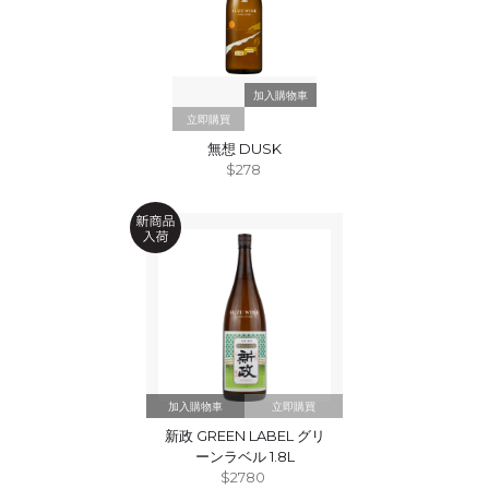
立即購買
無想 DUSK
$278
立即購買
新政 GREEN LABEL グリ
ーンラベル 1.8L
$2780