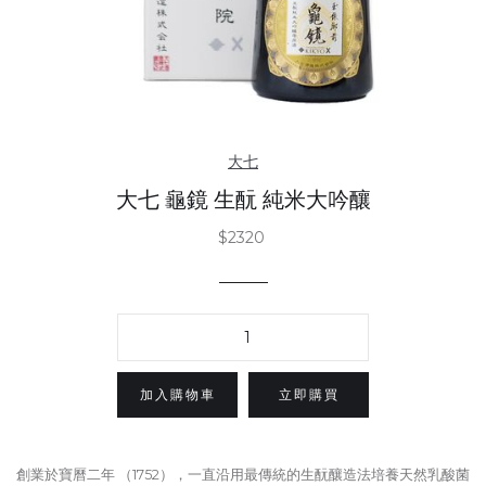
大七
大七 龜鏡 生酛 純米大吟釀
$2320
立即購買
創業於寶曆二年 （1752），一直沿用最傳統的生酛釀造法培養天然乳酸菌