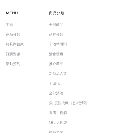
MENU
商品分類
主頁
全部商品
商品分類
品牌分類
杯具陶藝家
非酒精/果汁
訂購資訊
清倉優惠
活動預約
推介產品
新商品入荷
十四代
全部清酒
負5度熟成藏 ｜熟成清酒
果酒｜梅酒
1.8L 大瓶裝
禮品套裝