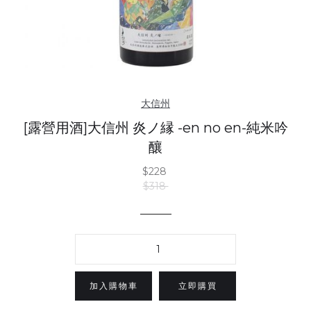
大信州
[露營用酒]大信州 炎ノ縁 -en no en-純米吟
釀
$228
$318
立即購買