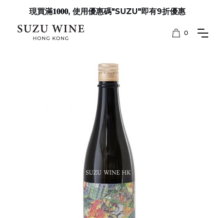
現買滿𝟏𝟎𝟎𝟎, 使用優惠碼"SUZU"即有9折優惠
0