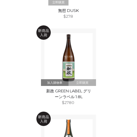
立即購買
無想 DUSK
$278
立即購買
新政 GREEN LABEL グリ
ーンラベル 1.8L
$2780