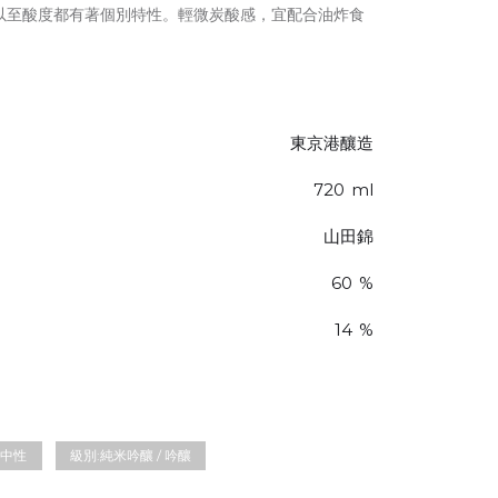
以至酸度都有著個別特性。輕微炭酸感，宜配合油炸食
東京港釀造
720
ml
山田錦
60
%
14
%
中性
級別:
純米吟釀 / 吟釀