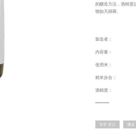
的釀造方法，酒精度
物如天婦羅。
製造者：
內容量：
使用米：
精米歩合：
酒精度：
甘辛:
甘口
濃淡: