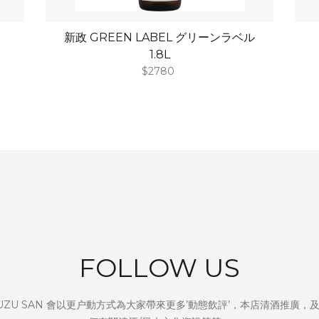
新政 GREEN LABEL グリーンラベル
1.8L
$2780
FOLLOW US
UZU SAN 會以更户動方式為大家帶來更多’動態飲評’，本店清酒推廣，