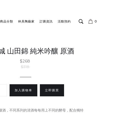
商品分類
杯具陶藝家
訂購資訊
活動預約
0
城 山田錦 純米吟釀 原酒
$268
$318
立即購買
始釀酒，不同系列的清酒每每用上不同的酵母，配合獨特