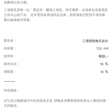
花勝地弘前公園。
三浦酒造是唯一以「豊盃米」釀酒之酒造。得天獨厚，水源來自流過酒造
之岩木山地下水。 近年受到各界認同及追捧，然而酒造仍堅持不增加產
量以確保維持質素。
製造者：
三浦酒造株式会社
ml
內容量：
720
使用米：
華想い
%
精米歩合：
55
%
酒精度：
16
特色風味：
以弘前公園護城河中的花筏為主題, 標籤及清爽香甜的味道令人聯想到春
天的氣息。