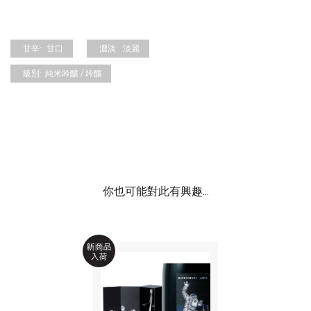
甘辛:
甘口
濃淡:
淡麗
級別:
純米吟釀 / 吟釀
你也可能對此有興趣...