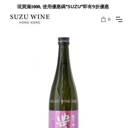
現買滿𝟏𝟎𝟎𝟎, 使用優惠碼"SUZU"即有9折優惠
0