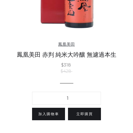
鳳凰美田
鳳凰美田 赤判 純米大吟釀 無濾過本生
$318
$428
立即購買