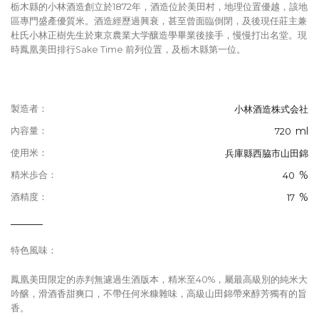
栃木縣的小林酒造創立於1872年，酒造位於美田村，地理位置優越，該地
區專門盛產優質米。酒造經歷過興衰，甚至曾面臨倒閉，及後現任莊主兼
杜氏小林正樹先生於東京農業大学釀造學畢業後接手，慢慢打出名堂。現
時鳳凰美田排行Sake Time 前列位置，及栃木縣第一位。
製造者：
小林酒造株式会社
ml
內容量：
720
使用米：
兵庫縣西脇市山田錦
%
精米歩合：
40
%
酒精度：
17
特色風味：
鳳凰美田限定的赤判無濾過生酒版本，精米至40%，屬最高級別的純米大
吟醸，滑酒香甜爽口，不帶任何米糠雜味，高級山田錦帶來醇芳獨有的旨
香。