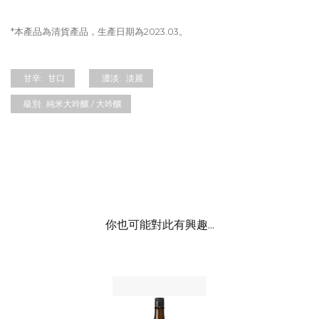
*本產品為清貨產品，生產日期為2023.03。
甘辛:
甘口
濃淡:
淡麗
級別:
純米大吟釀 / 大吟釀
你也可能對此有興趣...