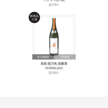
ーンラベル 1.8L
$2780
立即購買
新政 陽乃鳥 貴釀酒
SPARKLING
$2580