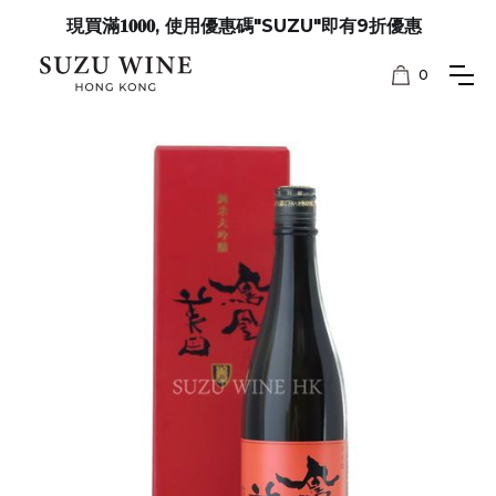
現買滿𝟏𝟎𝟎𝟎, 使用優惠碼"SUZU"即有9折優惠
0