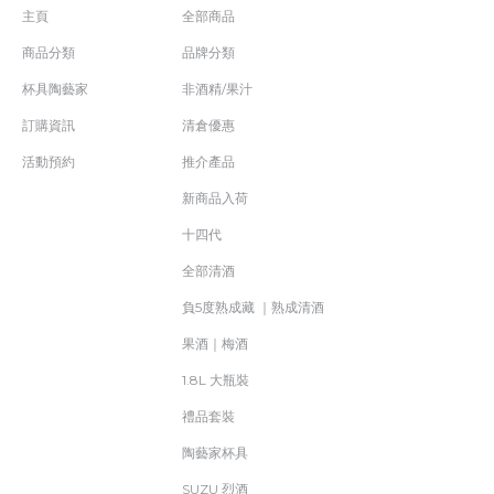
主頁
全部商品
商品分類
品牌分類
杯具陶藝家
非酒精/果汁
訂購資訊
清倉優惠
活動預約
推介產品
新商品入荷
十四代
全部清酒
負5度熟成藏 ｜熟成清酒
果酒｜梅酒
1.8L 大瓶裝
禮品套裝
陶藝家杯具
SUZU 烈酒