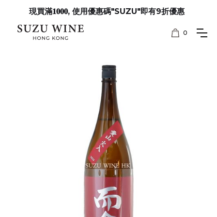
現買滿𝟏𝟎𝟎𝟎, 使用優惠碼"SUZU"即有9折優惠
0