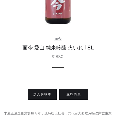
而今
而今 愛山 純米吟釀 火いれ 1.8L
$1880
立即購買
木屋正酒造創業於1818年，現時杜氏社長，六代目大西唯克接管家族生意