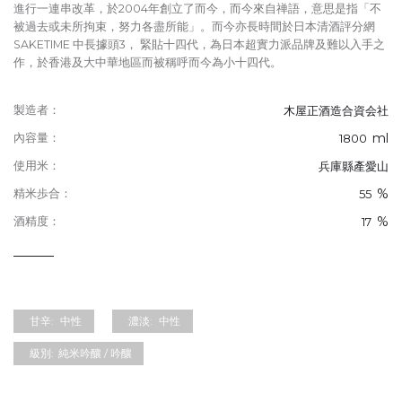
進行一連串改革，於2004年創立了而今，而今來自禅語，意思是指「不
被過去或未所拘束，努力各盡所能」。而今亦長時間於日本清酒評分網
SAKETIME 中長據頭3， 緊貼十四代，為日本超實力派品牌及難以入手之
作，於香港及大中華地區而被稱呼而今為小十四代。
製造者：
木屋正酒造合資会社
ml
內容量：
1800
使用米：
兵庫縣產愛山
%
精米歩合：
55
%
酒精度：
17
甘辛:
中性
濃淡:
中性
級別:
純米吟釀 / 吟釀