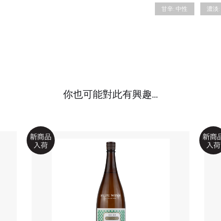
甘辛:
中性
濃淡:
你也可能對此有興趣...