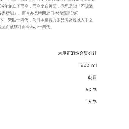
004年創立了而今，而今來自禅語，意思是指「不被過
各盡所能」。而今亦長時間於日本清酒評分網
長據頭3， 緊貼十四代，為日本超實力派品牌及難以入手之
地區而被稱呼而今為小十四代。
木屋正酒造合資会社
1800
ml
朝日
50
%
15
%