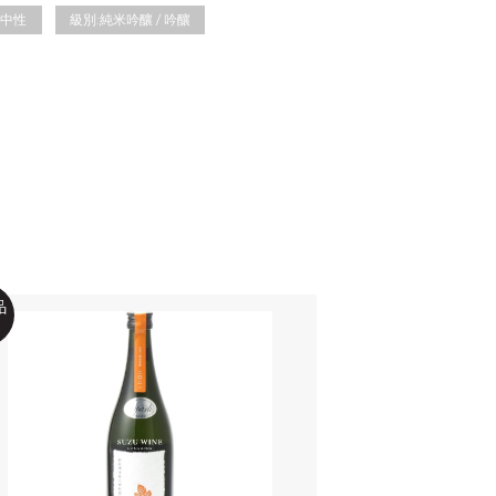
中性
級別:
純米吟釀 / 吟釀