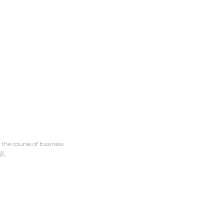
the course of business.
類。