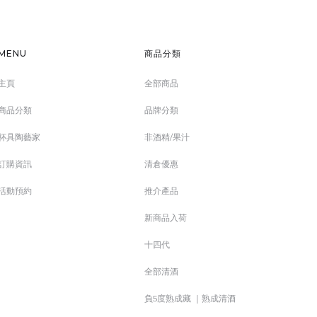
MENU
商品分類
主頁
全部商品
商品分類
品牌分類
杯具陶藝家
非酒精/果汁
訂購資訊
清倉優惠
活動預約
推介產品
新商品入荷
十四代
全部清酒
負5度熟成藏 ｜熟成清酒