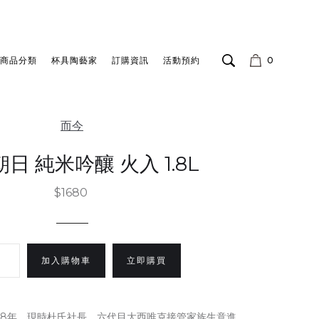
商品分類
杯具陶藝家
訂購資訊
活動預約
0
而今
朝日 純米吟釀 火入 1.8L
$1680
立即購買
18年，現時杜氏社長，六代目大西唯克接管家族生意進