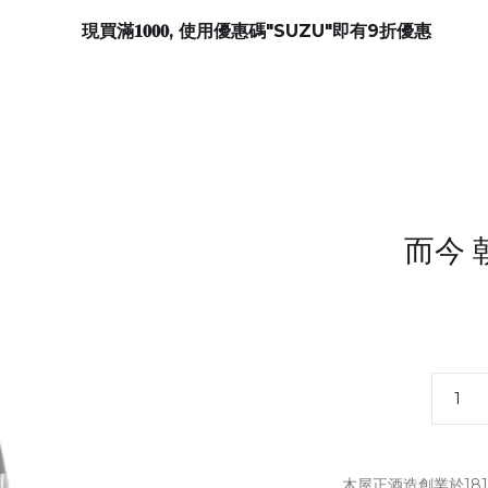
現買滿𝟏𝟎𝟎𝟎, 使用優惠碼"SUZU"即有9折優惠
而今 
木屋正酒造創業於18