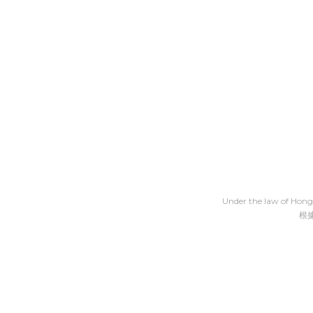
Under the law of Hong 
根