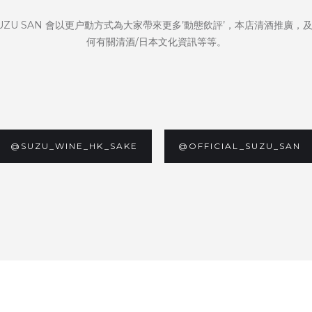
UZU SAN 會以更户動方式為大家帶來更多’動態飲評’，本店清酒推廣，
何有關清酒/日本文化資訊等等。
@SUZU_WINE_HK_SAKE
@OFFICIAL_SUZU_SAN