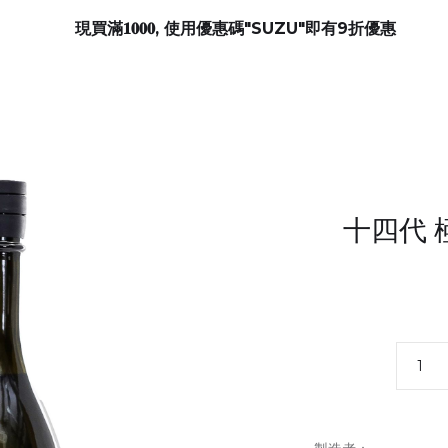
現買滿𝟏𝟎𝟎𝟎, 使用優惠碼"SUZU"即有9折優惠
十四代 