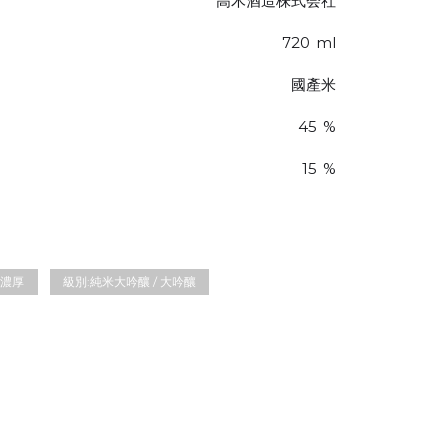
高木酒造株式会社
720
ml
國產米
45
%
15
%
濃厚
級別:
純米大吟釀 / 大吟釀