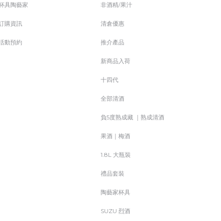
杯具陶藝家
非酒精/果汁
訂購資訊
清倉優惠
活動預約
推介產品
新商品入荷
十四代
全部清酒
負5度熟成藏 ｜熟成清酒
果酒｜梅酒
1.8L 大瓶裝
禮品套裝
陶藝家杯具
SUZU 烈酒