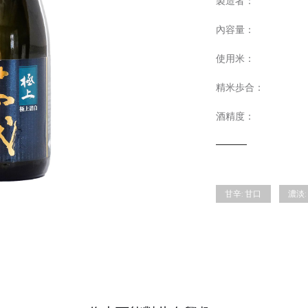
製造者：
內容量：
使用米：
精米歩合：
酒精度：
甘辛:
甘口
濃淡: