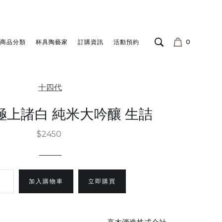
商品分類
杯具陶藝家
訂購資訊
活動預約
0
十四代
極上諸白 純米大吟釀 生詰
$2450
立即購買