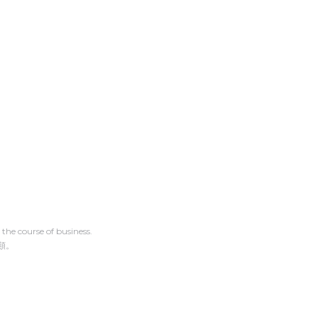
the course of business.
類。