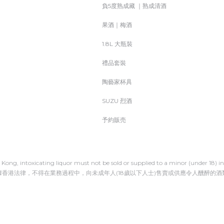
負5度熟成藏 ｜熟成清酒
果酒｜梅酒
1.8L 大瓶裝
禮品套裝
陶藝家杯具
SUZU 烈酒
予約販売
Kong, intoxicating liquor must not be sold or supplied to a minor (under 18) in 
據香港法律，不得在業務過程中，向未成年人(18歲以下人士)售賣或供應令人醺醉的酒