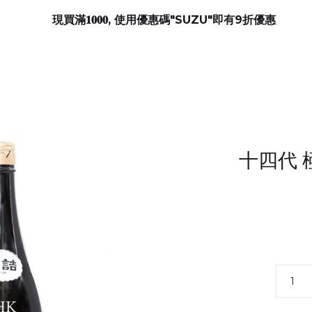
現買滿𝟏𝟎𝟎𝟎, 使用優惠碼"SUZU"即有9折優惠
十四代 