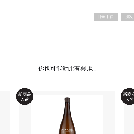
甘辛:
甘口
濃淡:
你也可能對此有興趣...