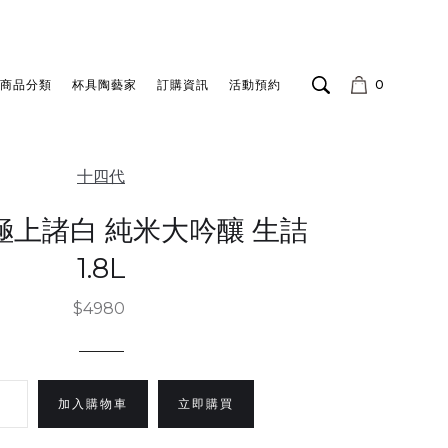
商品分類
杯具陶藝家
訂購資訊
活動預約
0
十四代
極上諸白 純米大吟釀 生詰
1.8L
$4980
立即購買