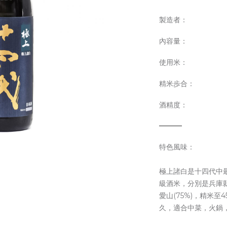
製造者：
內容量：
使用米：
精米歩合：
酒精度：
特色風味：
極上諸白是十四代中
級酒米，分別是兵庫縣
愛山(75%)，精米
久，適合中菜，火鍋