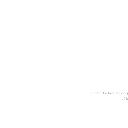
Under the law of Hong 
根