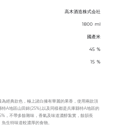
高木酒造株式会社
1800
ml
國產米
45
%
15
%
最為經典款色，極上諸白擁有華麗的果香，使用兩款頂
特A地區山田錦(25%),以及同樣都是兵庫縣特A地區的
至45%，不帶多餘雜味，香氣及味道濃醇紮實，餘韻長
，魚生特味道較濃厚的食物。