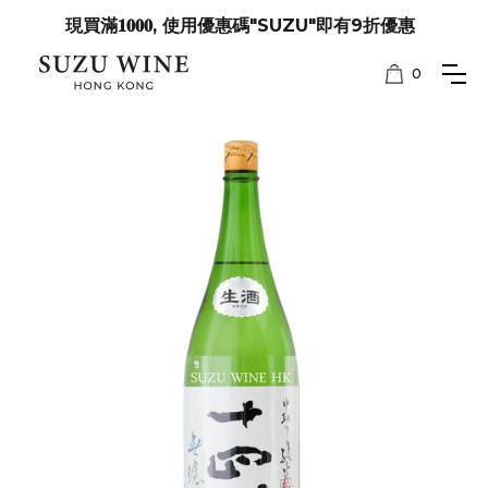
現買滿𝟏𝟎𝟎𝟎, 使用優惠碼"SUZU"即有9折優惠
0