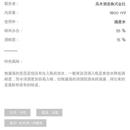
製造者：
高木酒造株式会社
ml
內容量：
1800
使用米：
國產米
%
精米歩合：
55
%
酒精度：
15
特色風味：
無濾過的意思是指沒有在入瓶前加水，一般來說清酒入瓶是會加水降低酒
精度，而令清酒更加容易入喉，但無濾過的清酒指酒未經過濾，得出來的
是最鮮和原有的味道。
甘辛:
中性
濃淡:
淡麗
級別:
純米酒 / 本釀造