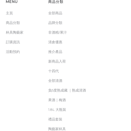
MENU
商品分類
主頁
全部商品
商品分類
品牌分類
杯具陶藝家
非酒精/果汁
訂購資訊
清倉優惠
活動預約
推介產品
新商品入荷
十四代
全部清酒
負5度熟成藏 ｜熟成清酒
果酒｜梅酒
1.8L 大瓶裝
禮品套裝
陶藝家杯具