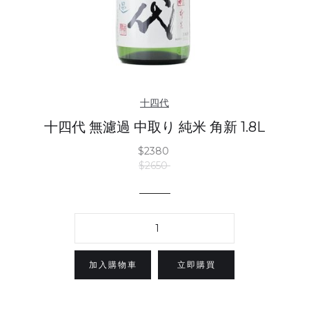
十四代
十四代 無濾過 中取り 純米 角新 1.8L
$2380
$2650
立即購買