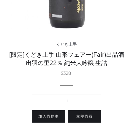
くどき上手
[限定]くどき上手 山形フェアー(Fair)出品酒
出羽の里22％ 純米大吟醸 生詰
$328
立即購買