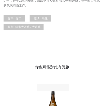
の里，磨至22%的極限，加以小川10號和M310酵母製成，是一瓶山形縣
的代表清酒之作。
甘辛:
甘口
濃淡:
淡麗
級別:
純米大吟釀 / 大吟釀
你也可能對此有興趣...