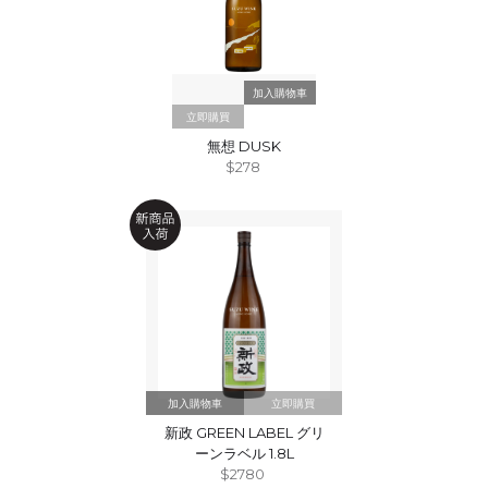
立即購買
無想 DUSK
$278
立即購買
新政 GREEN LABEL グリ
ーンラベル 1.8L
$2780