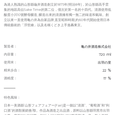
為港人熟識的山形縣龜井酒造創立於1875年(明治8年)，於山形縣高手雲
集的地區高佔Sake Time的第二位，僅次於第一名的十四代。清酒使用低
酸度小川10號酵母釀造, 醸造出來的清酒擁有獨一無二的味道和氣味。創
立以來一直使用亀の井為自家品牌,直至昭和時期,約60年代開始使用日本
傳統藝術的「浮世繪」以及名稱くどき上手進轟東京。
製造者：
亀の井酒造株式会社
ml
內容量：
720
使用米：
出羽の里
%
精米歩合：
22
%
酒精度：
17
特色風味：
日本一美酒縣’山形フェアフェアー(Fair)是一個以“清酒”、“葡萄酒”和“利
口酒”的酒類展銷會/祭。作品為酒造之出品酒，原料以山形縣羽黑市出羽