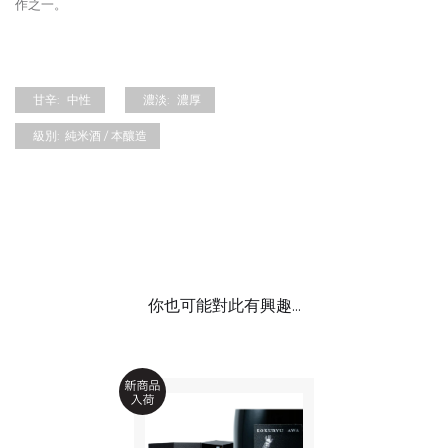
作之一。
甘辛:
中性
濃淡:
濃厚
級別:
純米酒 / 本釀造
你也可能對此有興趣...