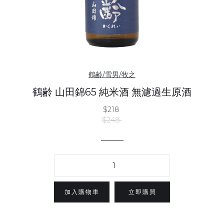
鶴齢/雪男/牧之
鶴齢 山田錦65 純米酒 無濾過生原酒
$218
$248
立即購買