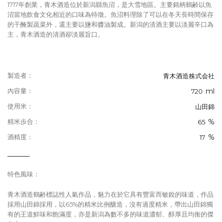
1717年創業，青木酒造位於新潟縣魚沼，是大雪地區。主要銘柄鶴齢以魚
沼當地飲食文化相近的口味為特徵。魚沼料理除了可以在冬天長時間保存
的干醃製蔬菜外，還主要以鹽和醬油製成。新潟的清酒主要以淡麗辛口為
主，青木酒造的清酒卻淡麗旨口。
製造者：
青木酒造株式会社
ml
內容量：
720
使用米：
山田錦
%
精米歩合：
65
%
酒精度：
17
特色風味：
青木酒造鶴齢標誌性人氣作品，魅力在於它具有豐富而敏銳的味道，作品
採用山田錦採用，以65%的精米比例釀造，沒有過度精米，帶出山田錦獨
有的王道鮮味和飽滿度，亦是新潟為數不多的味道濃郁、醇厚且均衡的傑