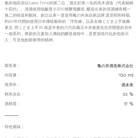
集的地區高佔Sake Time的第二位，僅次於第一名的高木酒造（代表銘柄
十四代）。清酒使用低酸度小川10號酵母釀造, 醸造出來的清酒擁有獨一
無二的味道和氣味。創立以來一直使用亀の井為自家品牌,直至昭和時期,
約60年代開始使用日本傳統藝術的「浮世繪」以及名稱くどき上手進轟
東京, 而くどき上手JR.就是年青的六代目藏元今井俊典先生所開發的另外
一個系列，將新的元素加入傳純的醸造過程中，及更加現代化的包裝示
人，可見他創新敢學的精神。
製造者：
亀の井酒造株式会社
ml
內容量：
720
使用米：
酒未来
%
精米歩合：
33
%
酒精度：
17
特色風味：