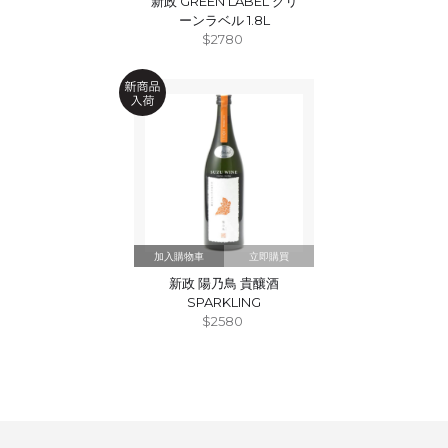
新政 GREEN LABEL グリ
ーンラベル 1.8L
$2780
立即購買
新政 陽乃鳥 貴釀酒
SPARKLING
$2580