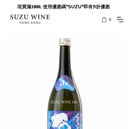
現買滿𝟏𝟎𝟎𝟎, 使用優惠碼"SUZU"即有9折優惠
0