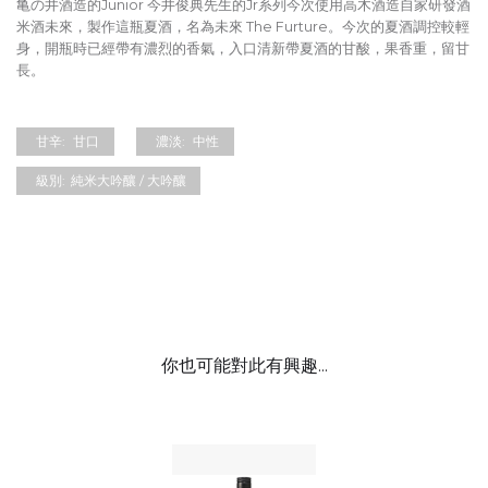
亀の井酒造的Junior 今井俊典先生的Jr系列今次使用高木酒造自家研發酒
米酒未來，製作這瓶夏酒，名為未來 The Furture。今次的夏酒調控較輕
身，開瓶時已經帶有濃烈的香氣，入口清新帶夏酒的甘酸，果香重，留甘
長。
甘辛:
甘口
濃淡:
中性
級別:
純米大吟釀 / 大吟釀
你也可能對此有興趣...