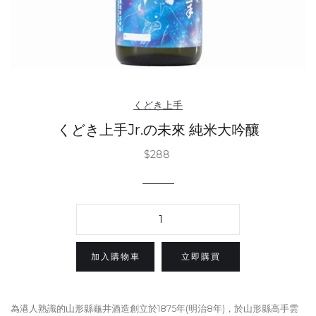
くどき上手
くどき上手Jr.の未來 純米大吟釀
$288
立即購買
為港人熟識的山形縣龜井酒造創立於1875年(明治8年)，於山形縣高手雲