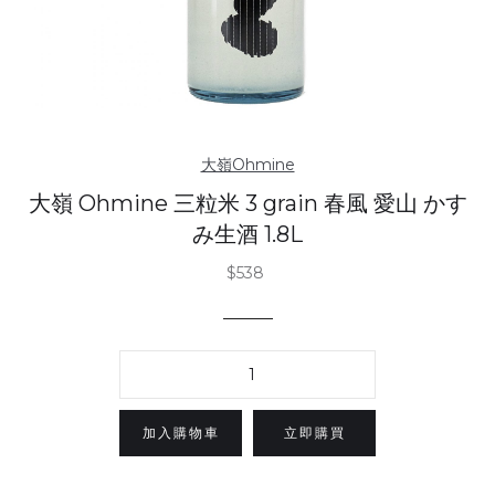
大嶺Ohmine
大嶺 Ohmine 三粒米 3 grain 春風 愛山 かす
み生酒 1.8L
$538
立即購買