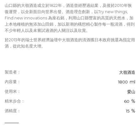
山口縣的大嶺酒造成立於1822年，酒造曾經歷過結業，及後於2010年恢
復運營，以全新面目向世界出發。酒造理念創新，以Try new things,
Find new innovations 為座右銘，利用山口縣豐富的高質的天然水，加
上本地種植的無添加山田錦，加以新潮的構想精心製作每一瓶清酒，得到
不少年輕人以及未嘗試過酒的人關注以及欣賞。
於2013年的瑞士世界經濟論壇中大嶺酒造的清酒獲日本政府挑選為指定用
酒，從此知名度大增。
製造者：
大嶺酒造
ml
內容量：
1800
使用米：
愛山
%
精米歩合：
60
%
酒精度：
15