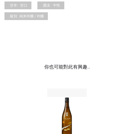
甘辛:
甘口
濃淡:
中性
級別:
純米吟釀 / 吟釀
你也可能對此有興趣...