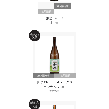
立即購買
無想 DUSK
$278
立即購買
新政 GREEN LABEL グリ
ーンラベル 1.8L
$2780