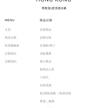
專業負5度清酒冷藏
MENU
商品分類
主頁
全部商品
商品分類
品牌分類
杯具陶藝家
非酒精/果汁
訂購資訊
清倉優惠
活動預約
推介產品
新商品入荷
十四代
全部清酒
負5度熟成藏 ｜熟成清酒
果酒｜梅酒