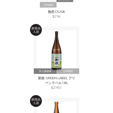
立即購買
無想 DUSK
$278
立即購買
新政 GREEN LABEL グリ
ーンラベル 1.8L
$2780