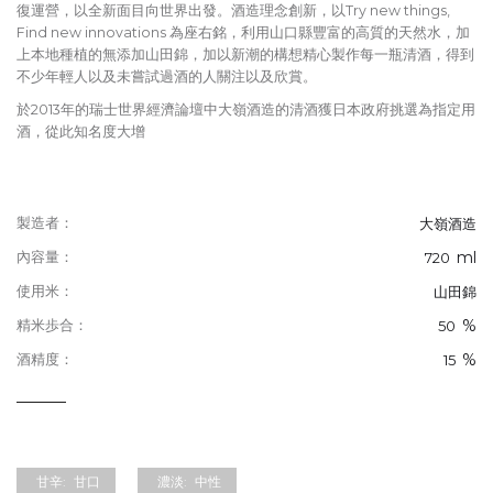
復運營，以全新面目向世界出發。酒造理念創新，以Try new things,
Find new innovations 為座右銘，利用山口縣豐富的高質的天然水，加
上本地種植的無添加山田錦，加以新潮的構想精心製作每一瓶清酒，得到
不少年輕人以及未嘗試過酒的人關注以及欣賞。
於2013年的瑞士世界經濟論壇中大嶺酒造的清酒獲日本政府挑選為指定用
酒，從此知名度大增
製造者：
大嶺酒造
ml
內容量：
720
使用米：
山田錦
%
精米歩合：
50
%
酒精度：
15
甘辛:
甘口
濃淡:
中性