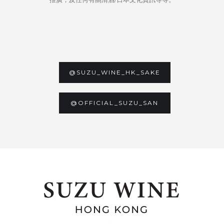
@SUZU_WINE_HK_SAKE
@OFFICIAL_SUZU_SAN