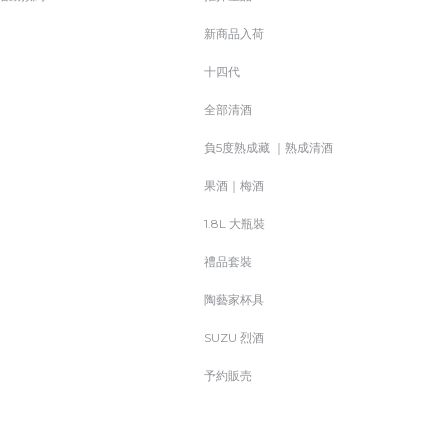
新商品入荷
十四代
全部清酒
負5度熟成藏 ｜熟成清酒
果酒｜梅酒
1.8L 大瓶裝
禮品套裝
陶藝家杯具
SUZU 烈酒
予約販売