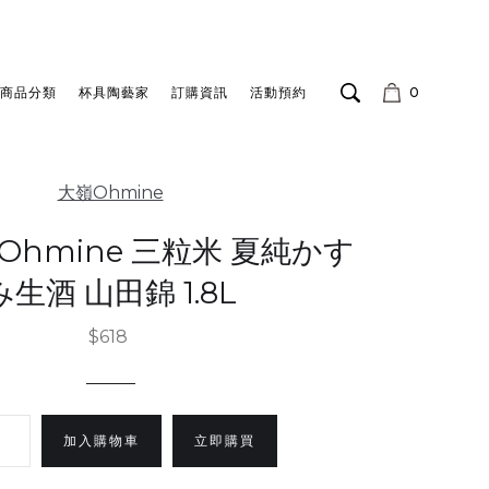
商品分類
杯具陶藝家
訂購資訊
活動預約
0
大嶺Ohmine
Ohmine 三粒米 夏純かす
み生酒 山田錦 1.8L
$618
立即購買