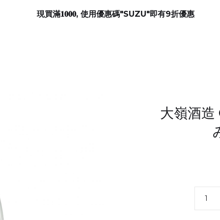
現買滿𝟏𝟎𝟎𝟎, 使用優惠碼"SUZU"即有9折優惠
大嶺酒造 