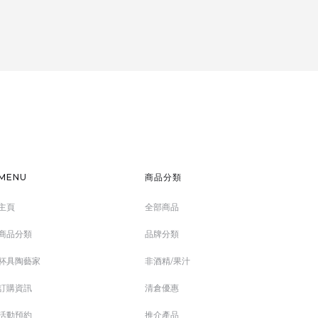
MENU
商品分類
主頁
全部商品
商品分類
品牌分類
杯具陶藝家
非酒精/果汁
訂購資訊
清倉優惠
活動預約
推介產品