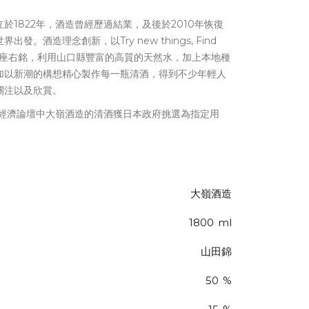
於1822年，酒造曾經歷過結業，及後於2010年恢復
發。酒造理念創新，以Try new things, Find
ions 為座右銘，利用山口縣豐富的高質的天然水，加上本地種
加以新潮的構想精心製作每一瓶清酒，得到不少年輕人
關注以及欣賞。
界經濟論壇中大嶺酒造的清酒獲日本政府挑選為指定用
。
大嶺酒造
1800
ml
山田錦
50
%