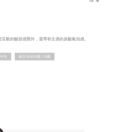
15
%
蜜瓜般的酸甜感覺外，還帶有生酒的炭酸氣泡感。
中性
級別:
純米吟釀 / 吟釀