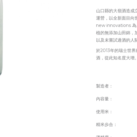
山口縣的大嶺酒造成立
運營，以全新面目向世界出
new innovat
植的無添加山田錦，
以及未嘗試過酒的人
於2013年的瑞士世
酒，從此知名度大增
製造者：
內容量：
使用米：
精米歩合：