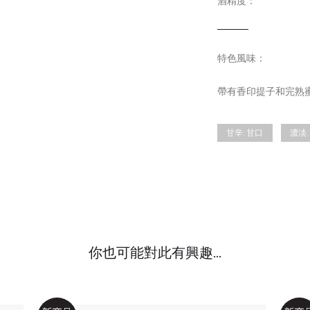
酒精度：
特色風味：
帶有香印提子和完熟
甘辛:
甘口
濃淡:
你也可能對此有興趣...