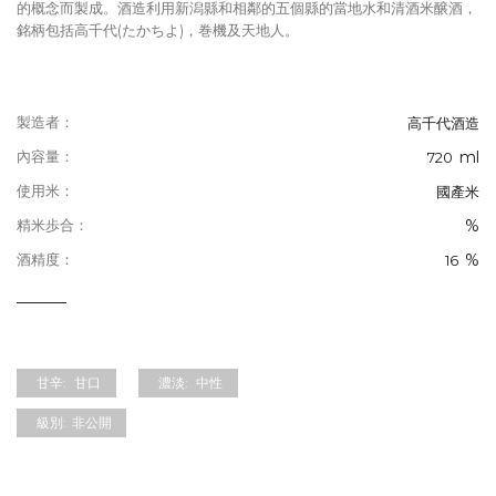
的概念而製成。酒造利用新潟縣和相鄰的五個縣的當地水和清酒米醸酒，
銘柄包括高千代(たかちよ)，巻機及天地人。
製造者：
高千代酒造
ml
內容量：
720
使用米：
國產米
%
精米歩合：
%
酒精度：
16
甘辛:
甘口
濃淡:
中性
級別:
非公開