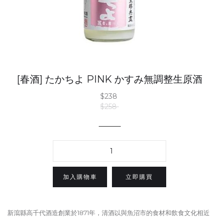
[春酒] たかちよ PINK かすみ無調整生原酒
$238
$258
立即購買
新瀉縣高千代酒造創業於1871年，清酒以與魚沼市的食材和飲食文化相近