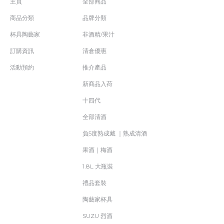
主頁
全部商品
商品分類
品牌分類
杯具陶藝家
非酒精/果汁
訂購資訊
清倉優惠
活動預約
推介產品
新商品入荷
十四代
全部清酒
負5度熟成藏 ｜熟成清酒
果酒｜梅酒
1.8L 大瓶裝
禮品套裝
陶藝家杯具
SUZU 烈酒