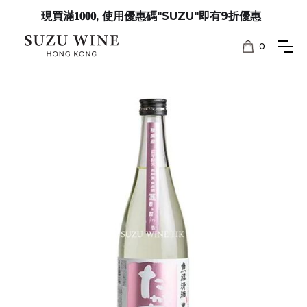
現買滿𝟏𝟎𝟎𝟎, 使用優惠碼"SUZU"即有9折優惠
0