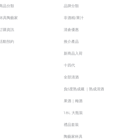
商品分類
品牌分類
杯具陶藝家
非酒精/果汁
訂購資訊
清倉優惠
活動預約
推介產品
新商品入荷
十四代
全部清酒
負5度熟成藏 ｜熟成清酒
果酒｜梅酒
1.8L 大瓶裝
禮品套裝
陶藝家杯具