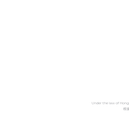
Under the law of Hong 
根