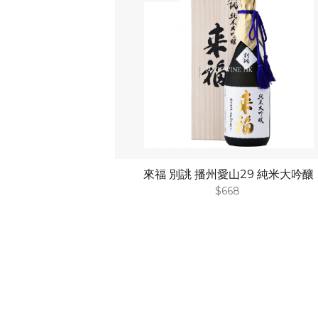
來福 別誂 播州愛山29 純米大吟釀
$668