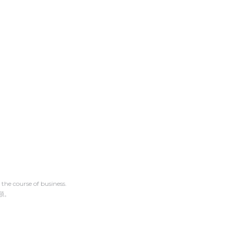
the course of business.
類。