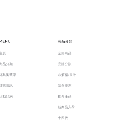
MENU
商品分類
主頁
全部商品
商品分類
品牌分類
杯具陶藝家
非酒精/果汁
訂購資訊
清倉優惠
活動預約
推介產品
新商品入荷
十四代