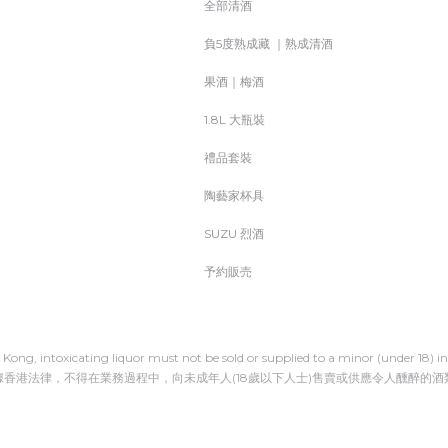
全部清酒
負5度熟成藏 ｜熟成清酒
果酒｜梅酒
1.8L 大瓶裝
禮品套裝
陶藝家杯具
SUZU 烈酒
予約販売
Kong, intoxicating liquor must not be sold or supplied to a minor (under 18) in 
據香港法律，不得在業務過程中，向未成年人(18歲以下人士)售賣或供應令人醺醉的酒