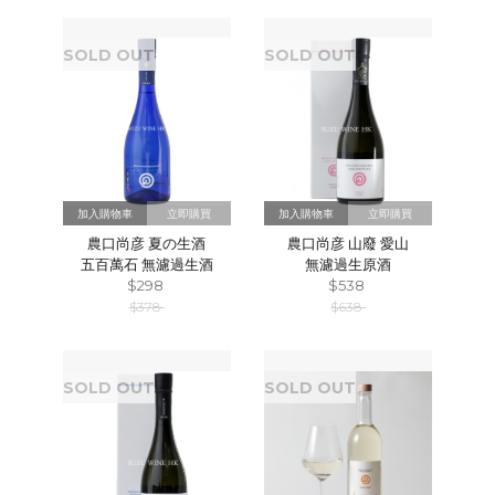
SOLD OUT
SOLD OUT
立即購買
立即購買
農口尚彦 夏の生酒
農口尚彦 山廢 愛山
五百萬石 無濾過生酒
無濾過生原酒
$298
$538
$378
$638
SOLD OUT
SOLD OUT