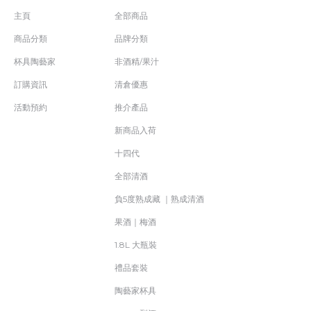
主頁
全部商品
商品分類
品牌分類
杯具陶藝家
非酒精/果汁
訂購資訊
清倉優惠
活動預約
推介產品
新商品入荷
十四代
全部清酒
負5度熟成藏 ｜熟成清酒
果酒｜梅酒
1.8L 大瓶裝
禮品套裝
陶藝家杯具