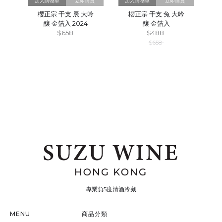
立即購買
立即購買
櫻正宗 干支 辰 大吟
櫻正宗 干支 兔 大吟
釀 金箔入 2024
釀 金箔入
$658
$488
$658
專業負5度清酒冷藏
MENU
商品分類