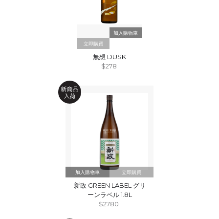
立即購買
無想 DUSK
$278
立即購買
新政 GREEN LABEL グリ
ーンラベル 1.8L
$2780