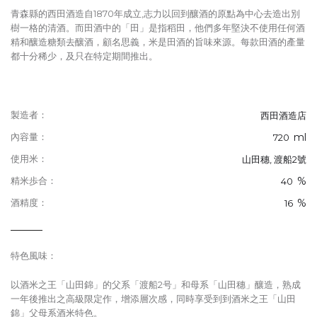
青森縣的西田酒造自1870年成立,志力以回到釀酒的原點為中心去造出別
樹一格的清酒。而田酒中的「田」是指稻田，他們多年堅決不使用任何酒
精和釀造糖類去釀酒，顧名思義，米是田酒的旨味來源。每款田酒的產量
都十分稀少，及只在特定期間推出。
製造者：
西田酒造店
ml
內容量：
720
使用米：
山田穗, 渡船2號
%
精米歩合：
40
%
酒精度：
16
特色風味：
以酒米之王「山田錦」的父系「渡船2号」和母系「山田穗」釀造，熟成
一年後推出之高級限定作，增添層次感，同時享受到到酒米之王「山田
錦」父母系酒米特色。