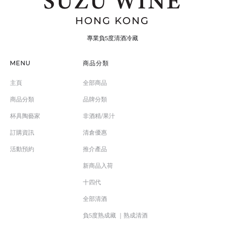
專業負5度清酒冷藏
MENU
商品分類
主頁
全部商品
商品分類
品牌分類
杯具陶藝家
非酒精/果汁
訂購資訊
清倉優惠
活動預約
推介產品
新商品入荷
十四代
全部清酒
負5度熟成藏 ｜熟成清酒