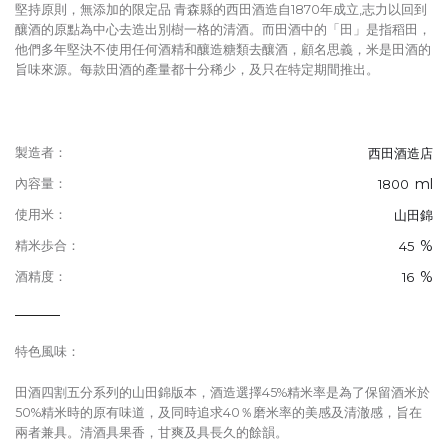
堅持原則，無添加的限定品 青森縣的西田酒造自1870年成立,志力以回到
釀酒的原點為中心去造出別樹一格的清酒。而田酒中的「田」是指稻田，
他們多年堅決不使用任何酒精和釀造糖類去釀酒，顧名思義，米是田酒的
旨味來源。每款田酒的產量都十分稀少，及只在特定期間推出。
製造者：
西田酒造店
ml
內容量：
1800
使用米：
山田錦
%
精米歩合：
45
%
酒精度：
16
特色風味：
田酒四割五分系列的山田錦版本，酒造選擇45%精米率是為了保留酒米於
50%精米時的原有味道，及同時追求40％磨米率的美感及清澈感，旨在
兩者兼具。清酒具果香，甘爽及具長久的餘韻。