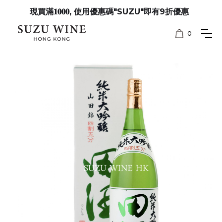
現買滿𝟏𝟎𝟎𝟎, 使用優惠碼"SUZU"即有9折優惠
0