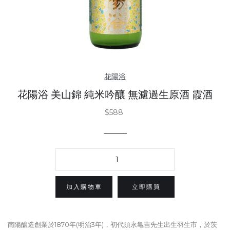
花陽浴
花陽浴 美山錦 純米吟釀 無濾過生原酒 霞酒
$588
立即購買
南陽釀造創業於1870年(明治3年)，初代須永亀吉先生出生羽生市，於茨