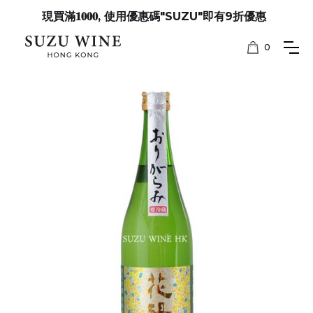
現買滿𝟏𝟎𝟎𝟎, 使用優惠碼"SUZU"即有9折優惠
0