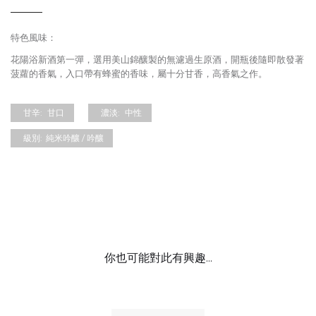
特色風味：
花陽浴新酒第一彈，選用美山錦釀製的無濾過生原酒，開瓶後隨即散發著
菠蘿的香氣，入口帶有蜂蜜的香味，屬十分甘香，高香氣之作。
甘辛:
甘口
濃淡:
中性
級別:
純米吟釀 / 吟釀
你也可能對此有興趣...