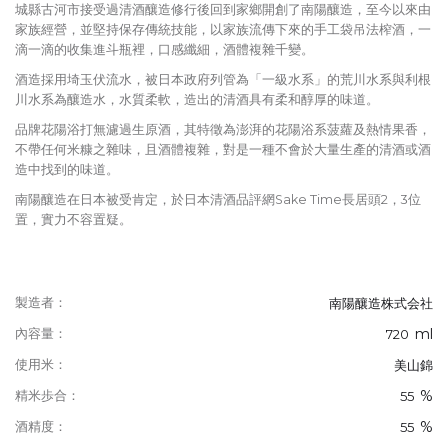
城縣古河市接受過清酒釀造修行後回到家鄉開創了南陽釀造，至今以來由
家族經營，並堅持保存傳統技能，以家族流傳下來的手工袋吊法榨酒，一
滴一滴的收集進斗瓶裡，口感纖細，酒體複雜千變。
酒造採用埼玉伏流水，被日本政府列管為「一級水系」的荒川水系與利根
川水系為釀造水，水質柔軟，造出的清酒具有柔和醇厚的味道。
品牌花陽浴打無濾過生原酒，其特徵為澎湃的花陽浴系菠蘿及熱情果香，
不帶任何米糠之雜味，且酒體複雜，對是一種不會於大量生產的清酒或酒
造中找到的味道。
南陽釀造在日本被受肯定，於日本清酒品評網Sake Time長居頭2，3位
置，實力不容置疑。
製造者：
南陽釀造株式会社
ml
內容量：
720
使用米：
美山錦
%
精米歩合：
55
%
酒精度：
55