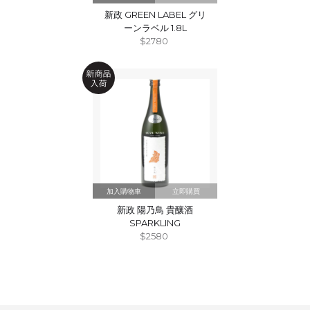
新政 GREEN LABEL グリ
ーンラベル 1.8L
$2780
立即購買
新政 陽乃鳥 貴釀酒
SPARKLING
$2580