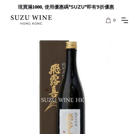
現買滿𝟏𝟎𝟎𝟎, 使用優惠碼"SUZU"即有9折優惠
0