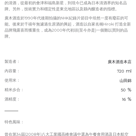
的清酒，從最初的會津和福島新星，到現今已成為日本清酒界的知名品
牌。另外，技術實力和穩定性是東北地區以及縣內釀造者的指標。
廣木酒造於1990年代後期拍攝的NHK紀錄片節目中坦然一度有廢莊的可
能。後來於千禧年無濾過生原酒的興起，酒造以自家名稱Hiroki 打造全新
品牌飛露喜而獲重生，成為2000年代初頭(至今亦是)一個難以買到的品
牌。
製造者：
廣木酒造本店
ml
內容量：
720
使用米：
山田錦
%
精米歩合：
50
%
酒精度：
16
特色風味：
曾在第34屆(2008年)八大工業國高峰會議中選為午餐會用酒及日本航空