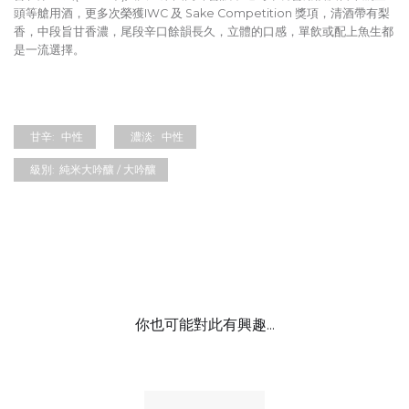
頭等艙用酒，更多次榮獲IWC 及 Sake Competition 獎項，清酒帶有梨
香，中段旨甘香濃，尾段辛口餘韻長久，立體的口感，單飲或配上魚生都
是一流選擇。
甘辛:
中性
濃淡:
中性
級別:
純米大吟釀 / 大吟釀
你也可能對此有興趣...