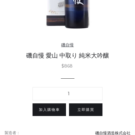
磯自慢
磯自慢 愛山 中取り 純米大吟釀
$868
立即購買
製造者：
磯自慢酒造株式会社