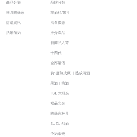
商品分類
品牌分類
杯具陶藝家
非酒精/果汁
訂購資訊
清倉優惠
活動預約
推介產品
新商品入荷
十四代
全部清酒
負5度熟成藏 ｜熟成清酒
果酒｜梅酒
1.8L 大瓶裝
禮品套裝
陶藝家杯具
SUZU 烈酒
予約販売