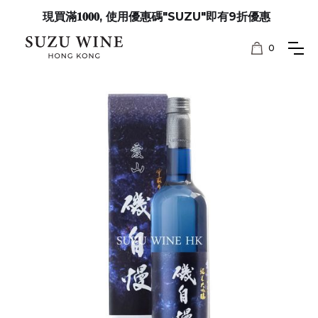
現買滿𝟏𝟎𝟎𝟎, 使用優惠碼"SUZU"即有9折優惠
0