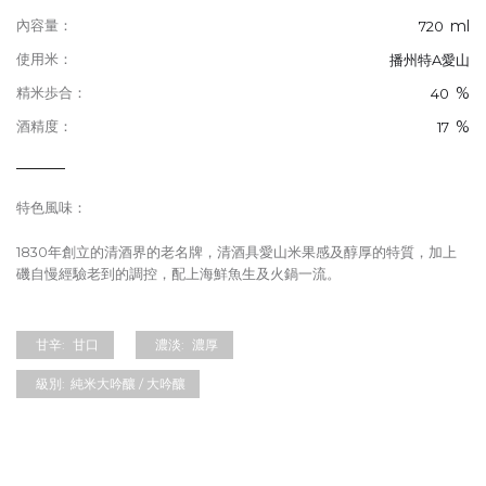
ml
內容量：
720
使用米：
播州特A愛山
%
精米歩合：
40
%
酒精度：
17
特色風味：
1830年創立的清酒界的老名牌，清酒具愛山米果感及醇厚的特質，加上
磯自慢經驗老到的調控，配上海鮮魚生及火鍋一流。
甘辛:
甘口
濃淡:
濃厚
級別:
純米大吟釀 / 大吟釀