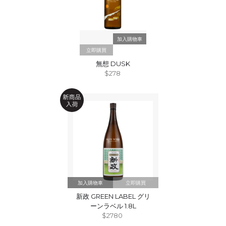
立即購買
無想 DUSK
$278
立即購買
新政 GREEN LABEL グリ
ーンラベル 1.8L
$2780