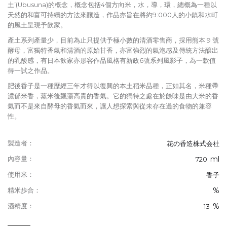
土’(Ubusuna)的概念，概念包括4個方向米，水，導，環，總概為一種以
天然的和富可持續的方法來釀造，作品亦旨在將約9:000人的小鎮和水町
的風土呈現予飲家。
產土系列產量少，目前為止只提供予極小數的清酒零售商，採用熊本 9 號
酵母，富獨特香氣和清酒的原始甘香，亦富強烈的氣泡感及傳統方法釀出
的乳酸感，有日本飲家亦形容作品風格有新政6號系列風影子，為一款值
得一試之作品。
肥後香子是一種歷經三年才得以復興的本土稻米品種，正如其名，米種帶
濃郁米香，蒸米後飄蕩高貴的香氣。它的獨特之處在於餘味是由大米的香
氣而不是來自酵母的香氣而來，讓人想探索與從未存在過的食物的兼容
性。
製造者：
花の香造株式会社
ml
內容量：
720
使用米：
香子
%
精米歩合：
%
酒精度：
13