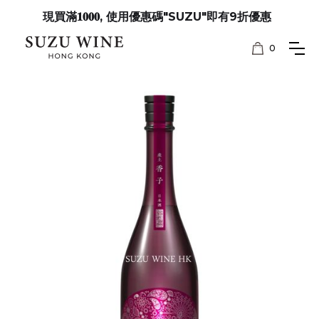
現買滿𝟏𝟎𝟎𝟎, 使用優惠碼"SUZU"即有9折優惠
0