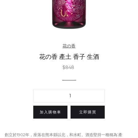
花の香
花の香 產土 香子 生酒
$848
立即購買
創立於1902年，座落在熊本縣以北，和水町。酒造堅持一種稱為’產