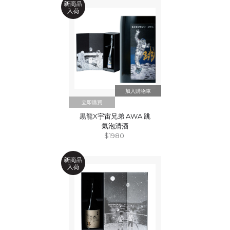
立即購買
黒龍X宇宙兄弟 AWA 跳
氣泡清酒
$1980