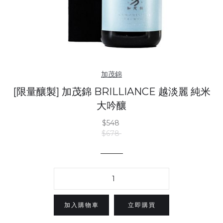
加茂錦
[限量釀製] 加茂錦 BRILLIANCE 越淡麗 純米
大吟釀
$548
$678
立即購買