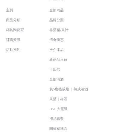
主頁
全部商品
商品分類
品牌分類
杯具陶藝家
非酒精/果汁
訂購資訊
清倉優惠
活動預約
推介產品
新商品入荷
十四代
全部清酒
負5度熟成藏 ｜熟成清酒
果酒｜梅酒
1.8L 大瓶裝
禮品套裝
陶藝家杯具