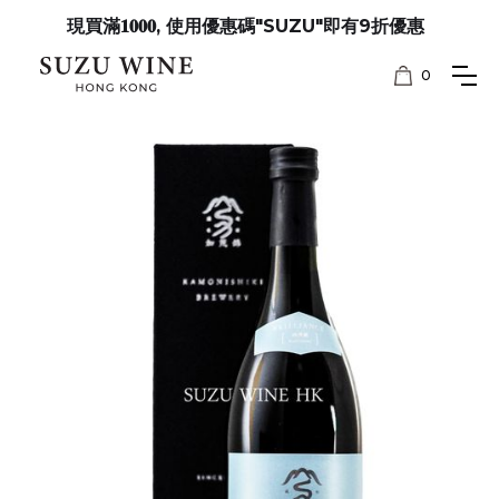
現買滿𝟏𝟎𝟎𝟎, 使用優惠碼"SUZU"即有9折優惠
0