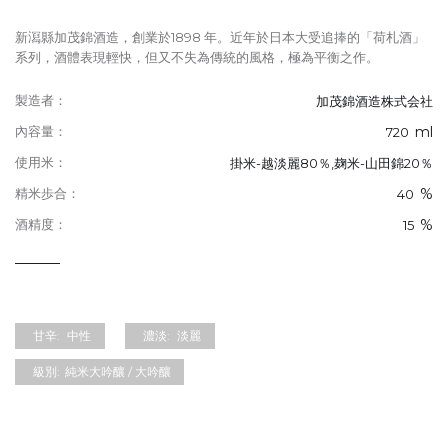
新㵼縣加茂錦酒造，創業於1898 年。近年於日本大受追捧的「荷札酒」
系列，酒體表現輕快，但又不失為傳統的風格，極為平衡之作。
製造者：
加茂錦酒造株式会社
ml
內容量：
720
使用米：
掛米-越淡麗80％,麹米-山田錦20％
%
精米歩合：
40
%
酒精度：
15
甘辛:
中性
濃淡:
淡麗
級別:
純米大吟釀 / 大吟釀