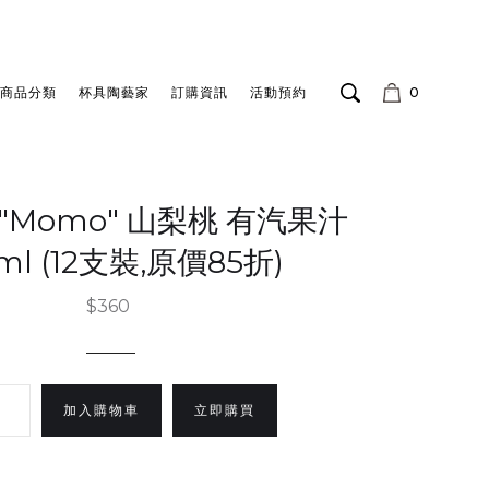
商品分類
杯具陶藝家
訂購資訊
活動預約
0
O "Momo" 山梨桃 有汽果汁
ml (12支裝,原價85折)
$360
立即購買