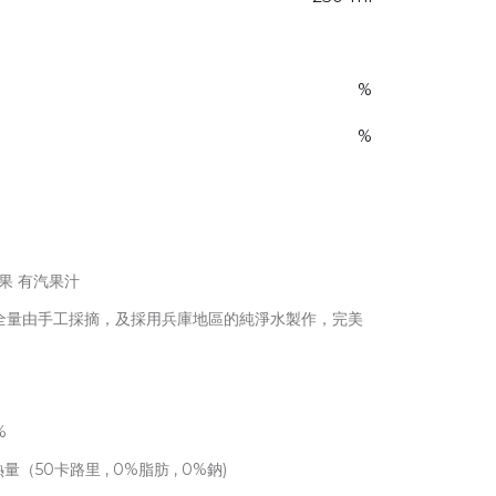
%
%
蘋果 有汽果汁
全量由手工採摘，及採用兵庫地區的純淨水製作，完美
%
（50卡路里 , 0%脂肪 , 0%鈉)