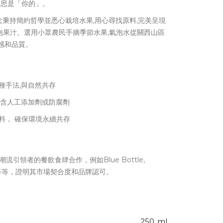
,意思是「你的」。
理念秉持簡約哲學並悉心栽培水果,用心尋找原料,完美呈現
泡果汁。選用小眾農民手摘季節水果,氣泡水從關西山區
感和品質。
種手法,與自然共存
不含人工添加劑或防腐劑
料， 確保環境永續共存
潮流引領者的餐飲食肆合作，例如Blue Bottle,
und 等等，證明其市場契合度和品牌認可。
250
ml