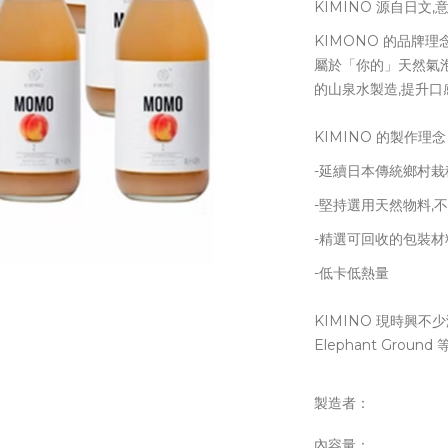
KIMINO 源自日文
KIMONO 的品牌
屬於「你的」天然氣
的山泉水製造,提升口
KIMINO 的製作理念
-延續日本傳統鄉村栽
-堅持選用天然物料,
-精選可回收的包裝材
-低卡低熱量
KIMINO 現時興不少
Elephant Gro
製造者：
內容量：