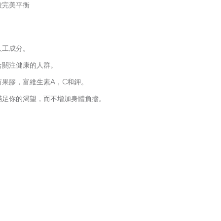
酸完美平衡
人工成分。
合關注健康的人群。
有果膠，富維生素A，C和鉀。
滿足你的渴望，而不增加身體負擔。