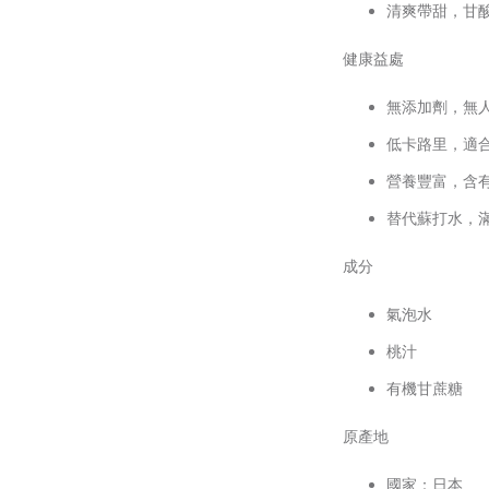
清爽帶甜，甘
健康益處
無添加劑，無
低卡路里，適
營養豐富，含
替代蘇打水，
成分
氣泡水
桃汁
有機甘蔗糖
原產地
國家：日本