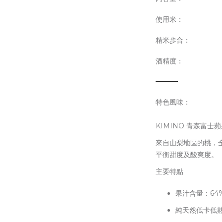
使用米：
精米歩合：
酒精度：
特色風味：
KIMINO 青森富士
來自山梨地區的桃，
平衡甜度及酸爽度。
主要特點
果汁含量：64
純天然低卡低熱量