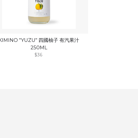
KIMINO "YUZU" 四國柚子 有汽果汁
250ML
$36