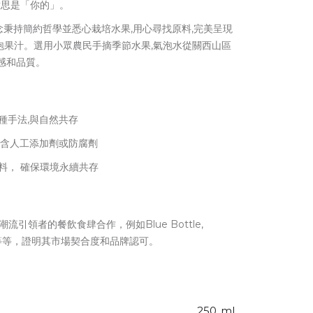
,意思是「你的」。
理念秉持簡約哲學並悉心栽培水果,用心尋找原料,完美呈現
泡果汁。選用小眾農民手摘季節水果,氣泡水從關西山區
感和品質。
種手法,與自然共存
不含人工添加劑或防腐劑
料， 確保環境永續共存
潮流引領者的餐飲食肆合作，例如Blue Bottle,
und 等等，證明其市場契合度和品牌認可。
250
ml