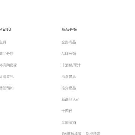
MENU
商品分類
主頁
全部商品
商品分類
品牌分類
杯具陶藝家
非酒精/果汁
訂購資訊
清倉優惠
活動預約
推介產品
新商品入荷
十四代
全部清酒
負5度熟成藏 ｜熟成清酒