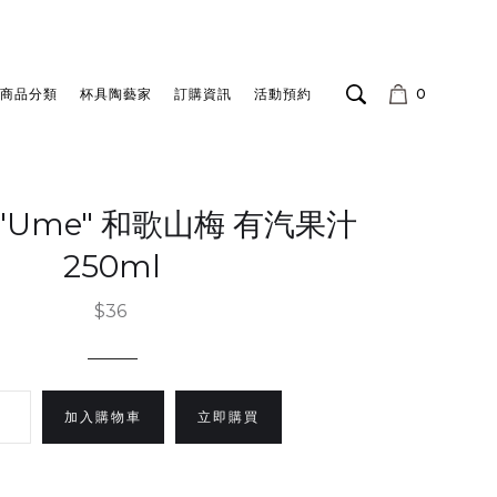
商品分類
杯具陶藝家
訂購資訊
活動預約
0
O "Ume" 和歌山梅 有汽果汁
250ml
$36
立即購買