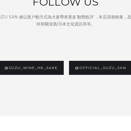
FOLLOW US
UZU SAN 會以更户動方式為大家帶來更多’動態飲評’，本店清酒推廣，
何有關清酒/日本文化資訊等等。
@SUZU_WINE_HK_SAKE
@OFFICIAL_SUZU_SAN