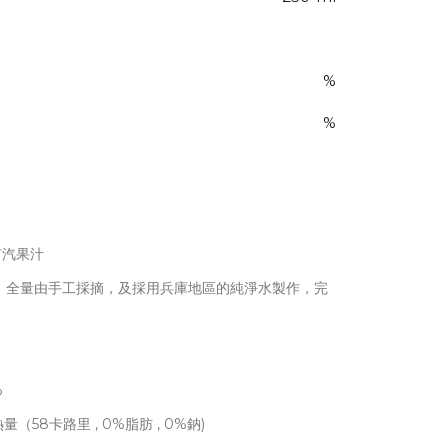
%
%
有汽果汁
，全量由手工採摘，及採用兵庫地區的純淨水製作，完
。
%
（58卡路里 , 0%脂肪 , 0%鈉)