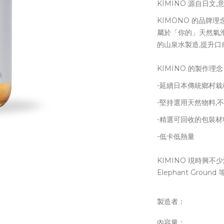
KIMINO 源自日文
KIMONO 的品牌
屬於「你的」天然氣
的山泉水製造,提升口
KIMINO 的製作理念
-延續日本傳統鄉村栽
-堅持選用天然物料,
-精選可回收的包裝材
-低卡低熱量
KIMINO 現時興不少
Elephant Gro
製造者：
內容量：