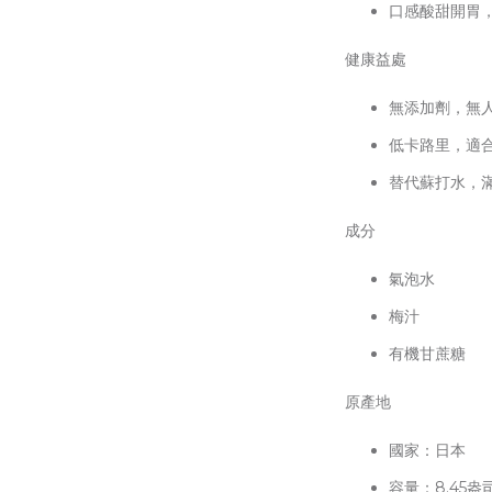
口感酸甜開胃
健康益處
無添加劑，無
低卡路里，適
替代蘇打水，
成分
氣泡水
梅汁
有機甘蔗糖
原產地
國家：日本
容量：8.45盎