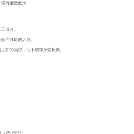
，帶有細緻氣泡
人工成分。
合關注健康的人群。
滿足你的渴望，而不增加身體負擔。
司（250毫升）