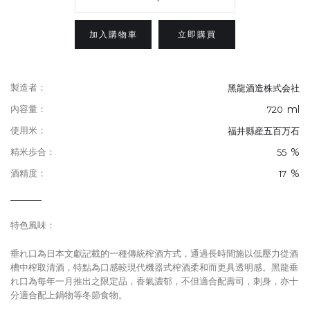
立即購買
製造者：
黑龍酒造株式会社
ml
內容量：
720
使用米：
福井縣産五百万⽯
%
精米歩合：
55
%
酒精度：
17
特色風味：
垂れ⼝為日本文獻記載的一種傳統榨酒方式，通過長時間施以低壓力從酒
槽中榨取清酒，特點為口感較現代機器式榨酒柔和而更具透明感。黑龍垂
れ⼝為每年一月推出之限定品，香氣濃郁，不但適合配壽司，刺身，亦十
分適合配上鍋物等冬節食物。