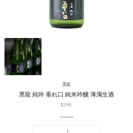
黑龍
黑龍 純吟 垂れ⼝ 純⽶吟釀 薄濁生酒
$298