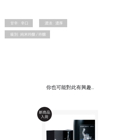
甘辛:
辛口
濃淡:
濃厚
級別:
純米吟釀 / 吟釀
你也可能對此有興趣...