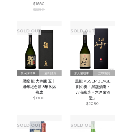
$1680
$2280
SOLD OUT
SOLD OUT
立即購買
立即購買
黑龍 龍 大吟釀 五十
黑龍 ASSEMBLAGE
週年紀念酒 5年氷温
刻の奏「黑龍酒造 ×
熟成
八海釀造 × 木戸泉酒
$1980
造」
$2080
SOLD OUT
SOLD OUT