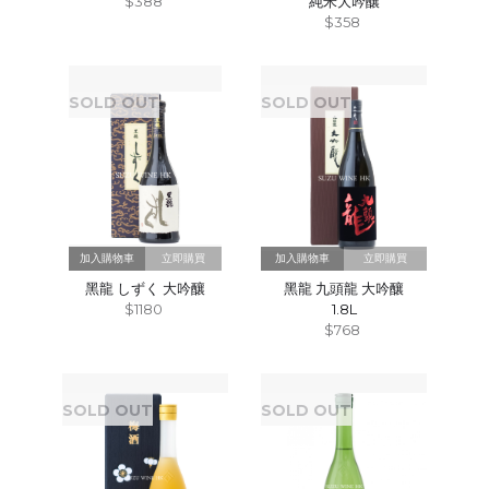
$388
純米大吟釀
$358
SOLD OUT
SOLD OUT
立即購買
立即購買
黑龍 しずく 大吟釀
黑龍 九頭龍 大吟釀
$1180
1.8L
$768
SOLD OUT
SOLD OUT