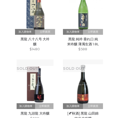
立即購買
立即購買
黑龍 八十八号 大吟
黑龍 純吟 垂れ⼝ 純
釀
⽶吟釀 薄濁生酒 1.8L
$1480
$588
SOLD OUT
SOLD OUT
立即購買
立即購買
黑龍 九頭龍 大吟釀
[🍂秋酒] 黑龍 山田錦