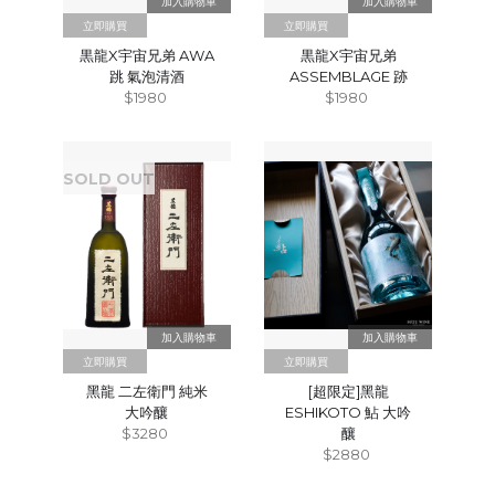
立即購買
立即購買
黒龍X宇宙兄弟 AWA
黒龍X宇宙兄弟
跳 氣泡清酒
ASSEMBLAGE 跡
$1980
$1980
SOLD OUT
立即購買
立即購買
黑龍 二左衛門 純米
[超限定]黑龍
大吟釀
ESHIKOTO 鮎 大吟
$3280
釀
$2880