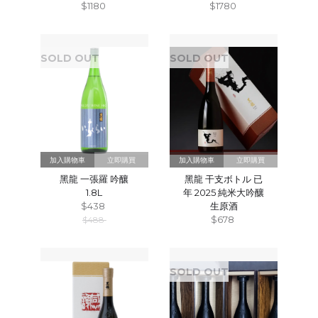
$1180
$1780
SOLD OUT
SOLD OUT
立即購買
立即購買
黑龍 一張羅 吟釀
黑龍 干支ボトル 已
1.8L
年 2025 純米大吟釀
$438
生原酒
$678
$488
SOLD OUT