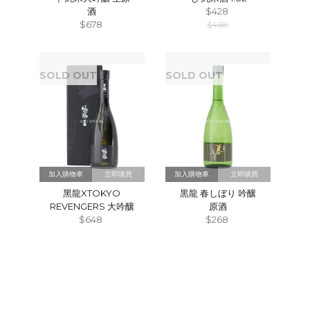
酒
$428
$678
$468
SOLD OUT
SOLD OUT
立即購買
立即購買
黑龍XTOKYO
黒龍 春しぼり 吟釀
REVENGERS 大吟釀
原酒
$648
$268