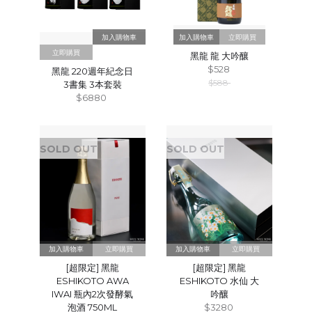
立即購買
立即購買
黑龍 龍 大吟釀
$528
黑龍 220週年紀念日
$588
3書集 3本套裝
$6880
SOLD OUT
SOLD OUT
立即購買
立即購買
[超限定] 黑龍
[超限定] 黑龍
ESHIKOTO AWA
ESHIKOTO 水仙 大
IWAI 瓶內2次發酵氣
吟釀
泡酒 750ML
$3280