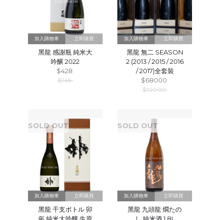
立即購買
立即購買
黑龍 感謝瓶 純⽶⼤
黑龍 無二 SEASON
吟醸 2022
2 (2013 / 2015 / 2016
$428
/ 2017)全套裝
$68000
$748
$72000
SOLD OUT
SOLD OUT
立即購買
立即購買
黑龍 干支ボトル 卯
黑龍 九頭龍 燗たの
年 純米大吟釀 生原
し 純米酒 1.8L