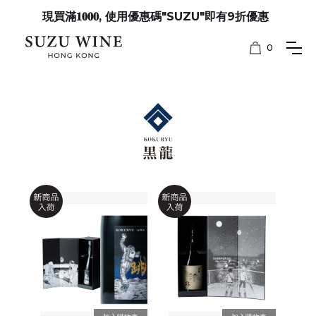
現買滿𝟏𝟎𝟎𝟎, 使用優惠碼"SUZU"即有9折優惠
0