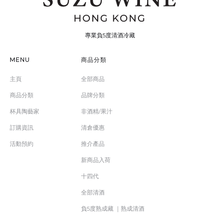
專業負5度清酒冷藏
MENU
商品分類
主頁
全部商品
商品分類
品牌分類
杯具陶藝家
非酒精/果汁
訂購資訊
清倉優惠
活動預約
推介產品
新商品入荷
十四代
全部清酒
負5度熟成藏 ｜熟成清酒