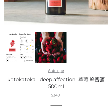
Antelope
kotokatoka - deep affection- 草莓 蜂蜜酒
500ml
$340