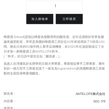
立即購買
蜂蜜酒 (Mead)是指以蜂蜜為發酵原料的釀造酒，近年這酒類於世界各國
越來越受歡迎，單單是美國的蜂蜜酒工房於近20年來就增加了15倍至450
間。兩名日本的90後年輕人看準這個機會，於2020年在滋賀縣成立了全
日本第一家蜂蜜酒工房ANTELOPE羚羊。
(「羚羊」於日語中發音近似「釀造家」)。
負責人谷澤優気於名牌學府京都大學畢業，畢業後從事手工啤事業，幾年
前於一個大型手工啤展見識了一家名為Superstition的美國蜂蜜酒工房後
毅然全面投身蜂蜜酒釀造。
製造者：
ANTELOPE株式会社
ml
內容量：
500
使用米：