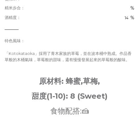
%
精米歩合：
%
酒精度：
14
特色風味：
「Kotokataoka」採用了青木家族的草莓，並在波本桶中熟成。作品香
草般的木桶氣味，草莓般的甜味，還有慢慢發展起來的草莓般的酸味。
原材料: 蜂蜜,草梅,
甜度(1-10): 8 (Sweet)
食物配搭:🍰