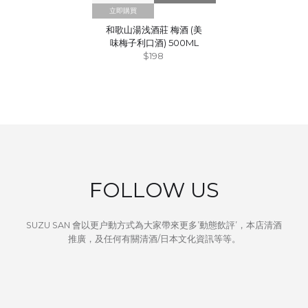
立即購買
和歌山湯浅酒莊 梅酒 (美
味梅子利口酒) 500ML
$198
FOLLOW US
SUZU SAN 會以更户動方式為大家帶來更多’動態飲評’，本店清酒
推廣，及任何有關清酒/日本文化資訊等等。