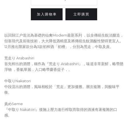
立即購買
以回歸江户造法為基礎的仙禽Modern最新系列 ，以全傳統生酛法釀造，
但靠現代及前衛技術，大大降低酒精度及將傳統生酛酒酸性變得更宜人。
12月推出限家款分為3款初榨酒「初槽」，分別為荒走，中取及責。
荒走り Arabashiri
首先榨出的酒體，稱作為『荒走り Arabashiri』，味道非常新鮮，略帶懸
浮物 ，香氣華麗，入口略帶麝香提子，。
中取りNakatori
中段流出的酒體，風味相較於「荒走」更加優雅。層次複雜，與酸味平
衡。
責めSeme
『中取り Nakatori』後施上壓力進行榨取而取得的酒液有著複雜的口
感。