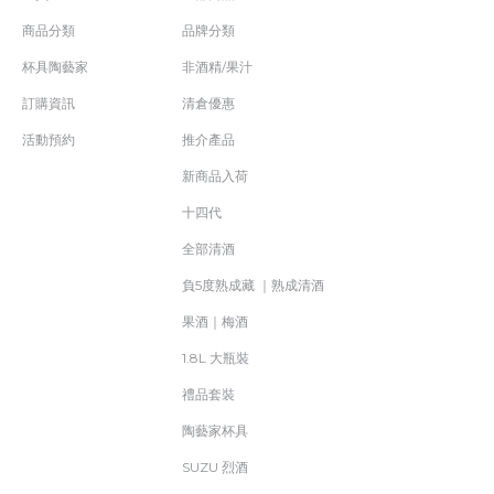
商品分類
品牌分類
杯具陶藝家
非酒精/果汁
訂購資訊
清倉優惠
活動預約
推介產品
新商品入荷
十四代
全部清酒
負5度熟成藏 ｜熟成清酒
果酒｜梅酒
1.8L 大瓶裝
禮品套裝
陶藝家杯具
SUZU 烈酒