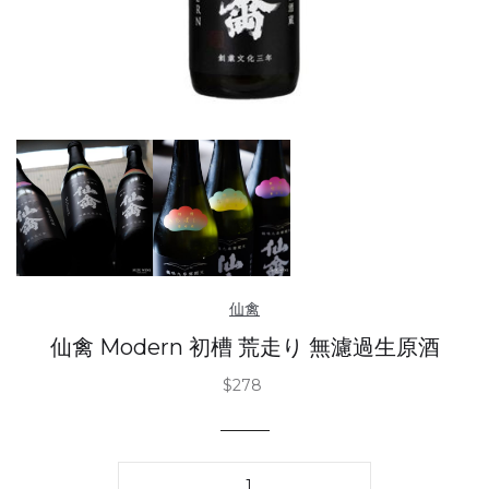
仙禽
仙禽 Modern 初槽 荒走り 無濾過生原酒
$278