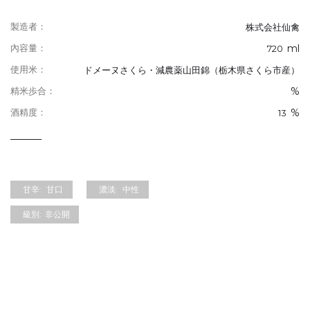
製造者：
株式会社仙禽
ml
內容量：
720
使用米：
ドメーヌさくら・減農薬山田錦（栃木県さくら市産）
%
精米歩合：
%
酒精度：
13
甘辛:
甘口
濃淡:
中性
級別:
非公開