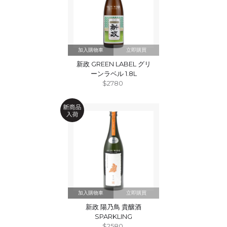
立即購買
新政 GREEN LABEL グリ
ーンラベル 1.8L
$2780
立即購買
新政 陽乃鳥 貴釀酒
SPARKLING
$2580