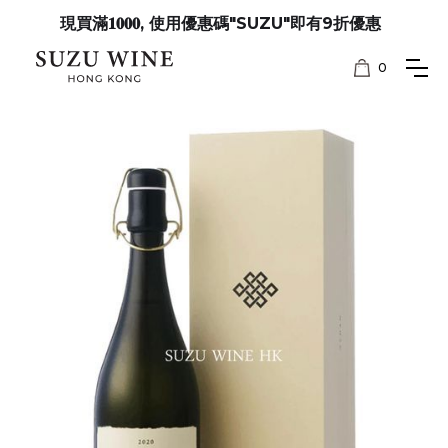
現買滿𝟏𝟎𝟎𝟎, 使用優惠碼"SUZU"即有9折優惠
0