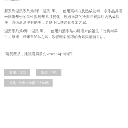
新系列涅槃系列第1彈「涅槃 黑」，使用高精白及熟成技術，令作品具酒
米釀造年份的個性與經年累月變化，經過適當的冷溫貯藏與瓶内熟成程
序，具備新酒沒有的美，更應予以傳達其傑出之處。
涅槃系列第1彈「涅槃 黑」，使用幻酒米亀の尾酒米的祖先「惣兵衛早
生」釀造，精米至18%之高，散發輕柔沉穩的香氣與清新甘甜。
*清貨產品，建議購買前先whatsApp詢問
甘辛:
甘口
濃淡:
中性
級別:
純米大吟釀 / 大吟釀