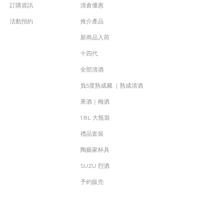
訂購資訊
清倉優惠
活動預約
推介產品
新商品入荷
十四代
全部清酒
負5度熟成藏 ｜熟成清酒
果酒｜梅酒
1.8L 大瓶裝
禮品套裝
陶藝家杯具
SUZU 烈酒
予約販売