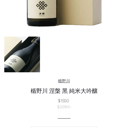
楯野川
楯野川 涅槃 黑 純米大吟釀
$1550
$2280