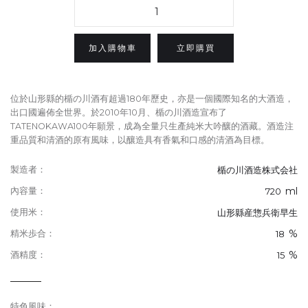
立即購買
位於山形縣的楯の川酒有超過180年歷史，亦是一個國際知名的大酒造，
出口國遍佈全世界。於2010年10月、楯の川酒造宣布了
TATENOKAWA100年願景，成為全量只生產純米大吟釀的酒藏。酒造注
重品質和清酒的原有風味，以釀造具有香氣和口感的清酒為目標。
製造者：
楯の川酒造株式会社
ml
內容量：
720
使用米：
山形縣産惣兵衛早生
%
精米歩合：
18
%
酒精度：
15
特色風味：