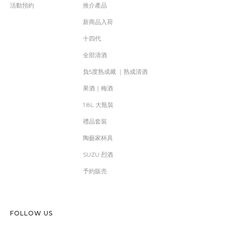
活動預約
推介產品
新商品入荷
十四代
全部清酒
負5度熟成藏 ｜熟成清酒
果酒｜梅酒
1.8L 大瓶裝
禮品套裝
陶藝家杯具
SUZU 烈酒
予約販売
FOLLOW US