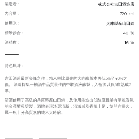
製造者：
株式会社吉田酒造店
ml
內容量：
720
使用米：
兵庫縣産山田錦
%
精米歩合：
40
%
酒精度：
16
特色風味：
吉田酒造最新尖峰之作，精米率比原先的大吟釀版本再低5%至40%之
低。 酒造採集一槽酒中品質最佳的中取酒液釀製，入瓶後以負5度熟成2
年。
清酒使用了高級的兵庫縣產山田錦，及使用能造出低酸度且帶有華麗香氣
的金澤酵母釀製，酒體表現淡麗清新，清澈感及香氣十足，餘韻亦長久，
屬一瓶十分高質素的純米大吟醸。