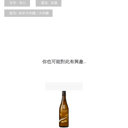
甘辛:
辛口
濃淡:
淡麗
級別:
純米大吟釀 / 大吟釀
你也可能對此有興趣...