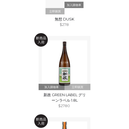
立即購買
無想 DUSK
$278
立即購買
新政 GREEN LABEL グリ
ーンラベル 1.8L
$2780