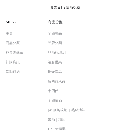
專業負5度清酒冷藏
MENU
商品分類
主頁
全部商品
商品分類
品牌分類
杯具陶藝家
非酒精/果汁
訂購資訊
清倉優惠
活動預約
推介產品
新商品入荷
十四代
全部清酒
負5度熟成藏 ｜熟成清酒
果酒｜梅酒
1.8L 大瓶裝