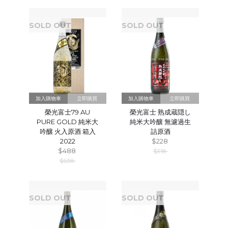
SOLD OUT
SOLD OUT
立即購買
立即購買
榮光富士79 AU
榮光富士 熟成蔵隠し
PURE GOLD 純米大
純米大吟釀 無濾過生
吟釀 火入原酒 箱入
詰原酒
2022
$228
$488
$318
$638
SOLD OUT
SOLD OUT