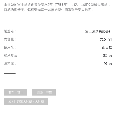
山形縣的富士酒造創業於安永7年（1788年），使用山形10號酵母醸酒，
口感均衡優美。銘柄榮光富士以無過濾生酒系列最受人歡迎。
製造者：
富士酒造株式会社
ml
內容量：
720
使用米：
山田錦
%
精米歩合：
50
%
酒精度：
16
甘辛:
甘口
濃淡:
中性
級別:
純米大吟釀 / 大吟釀