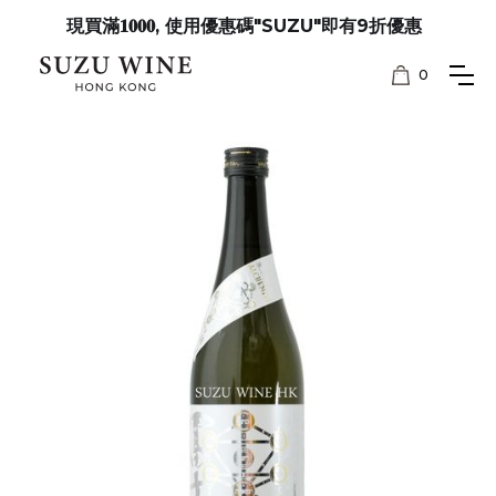
現買滿𝟏𝟎𝟎𝟎, 使用優惠碼"SUZU"即有9折優惠
0