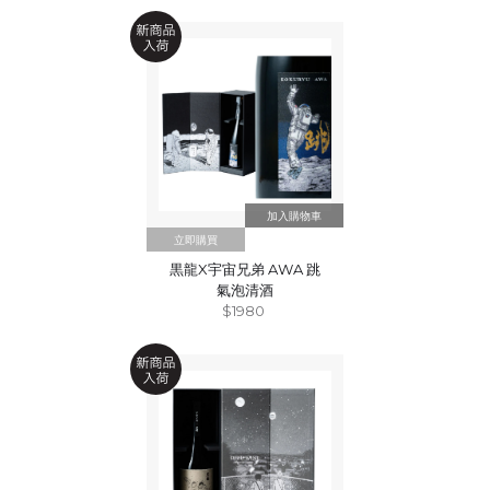
立即購買
黒龍X宇宙兄弟 AWA 跳
氣泡清酒
$1980