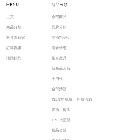
MENU
商品分類
主頁
全部商品
商品分類
品牌分類
杯具陶藝家
非酒精/果汁
訂購資訊
清倉優惠
活動預約
推介產品
新商品入荷
十四代
全部清酒
負5度熟成藏 ｜熟成清酒
果酒｜梅酒
1.8L 大瓶裝
禮品套裝