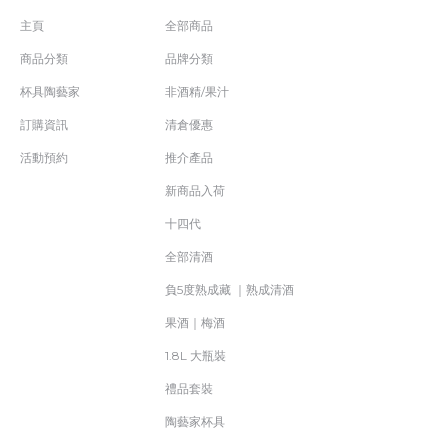
主頁
全部商品
商品分類
品牌分類
杯具陶藝家
非酒精/果汁
訂購資訊
清倉優惠
活動預約
推介產品
新商品入荷
十四代
全部清酒
負5度熟成藏 ｜熟成清酒
果酒｜梅酒
1.8L 大瓶裝
禮品套裝
陶藝家杯具