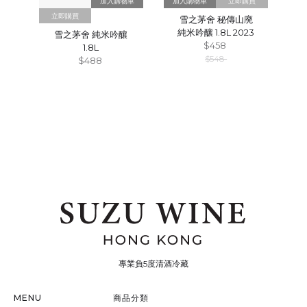
立即購買
立即購買
雪之茅舍 秘傳山廃
純米吟釀 1.8L 2023
雪之茅舍 純米吟釀
$458
1.8L
$548
$488
專業負5度清酒冷藏
MENU
商品分類